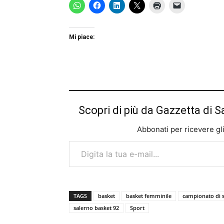
Mi piace:
Scopri di più da Gazzetta di S
Abbonati per ricevere gli u
Digita la tua e-mail...
TAGS
basket
basket femminile
campionato di s
salerno basket 92
Sport