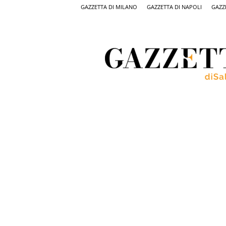
GAZZETTA DI MILANO
GAZZETTA DI NAPOLI
GAZZ
Gazzetta
di
Salerno,
il
quotidiano
on
line
di
Salerno