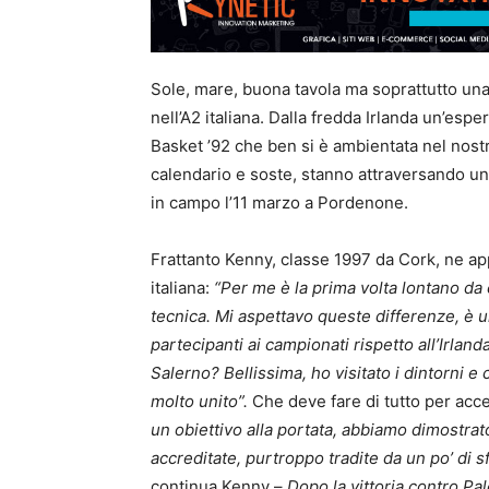
Sole, mare, buona tavola ma soprattutto un
nell’A2 italiana. Dalla fredda Irlanda un’esp
Basket ’92 che ben si è ambientata nel nostr
calendario e soste, stanno attraversando un
in campo l’11 marzo a Pordenone.
Frattanto Kenny, classe 1997 da Cork, ne app
italiana:
“Per me è la prima volta lontano da 
tecnica. Mi aspettavo queste differenze, è 
partecipanti ai campionati rispetto all’Irlan
Salerno? Bellissima, ho visitato i dintorni e
molto unito”.
Che deve fare di tutto per acce
un obiettivo alla portata, abbiamo dimostra
accreditate, purtroppo tradite da un po’ di 
continua Kenny –
Dopo la vittoria contro Pa