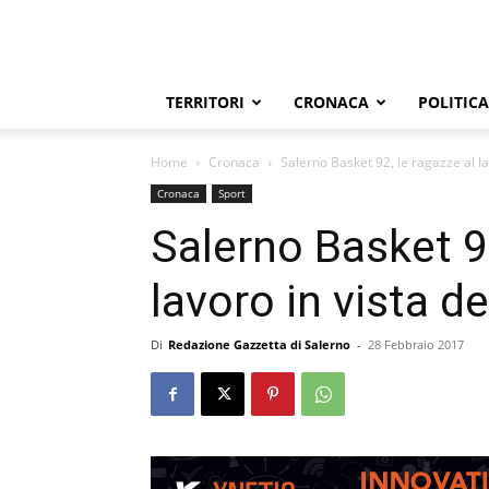
TERRITORI
CRONACA
POLITICA
Home
Cronaca
Salerno Basket 92, le ragazze al lav
Cronaca
Sport
Salerno Basket 92
lavoro in vista de
Di
Redazione Gazzetta di Salerno
-
28 Febbraio 2017