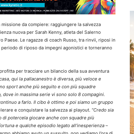
a missione da compiere: raggiungere la salvezza
erienza nuova per Sarah Kenny, atleta del Salerno
o Paese. Le ragazze di coach Russo, tra rinvii, riposi in
 periodo di riposo da impegni agonistici e torneranno
rofitta per tracciare un bilancio della sua avventura
casa, qui la pallacanestro è diversa, più veloce e
uno sport anche più seguito e con più squadre
da, dove in massima serie vi sono solo 8 compagini.
 continuo a farlo. Il cibo è ottimo e poi siamo un gruppo
lerare e conquistare la salvezza ai playout.
“Credo sia
to di potercela giocare anche con squadre più
sfortuna e qualche episodio legato all’inesperienza
–
lermo abbiamo avuto un sussulto, non vediamo l’ora di