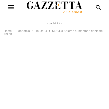
- pubblicità -
Home
Economia
House24
Mutui, a Salerno aumentano richieste
online