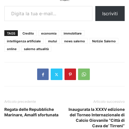
Digita la tua e-mail...
Iscriviti
TAGS
Credito
economia
immobiliare
intelliigenza artificiale
mutui
news salerno
Notizie Salerno
online
salerno attualità
Articolo precedente
Articolo successivo
Regata delle Repubbliche
Inaugurata la XXXV edizione
Marinare, Amalfi sfortunata
del Torneo Internazionale di
Calcio Giovanile “Città di
Cava de’ Tirreni”