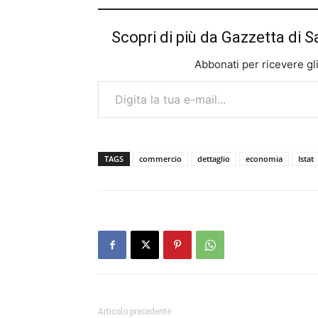
Scopri di più da Gazzetta di S
Abbonati per ricevere gli u
Digita la tua e-mail...
TAGS
commercio
dettaglio
economia
Istat
Articolo precedente