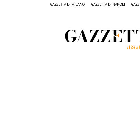
GAZZETTA DI MILANO
GAZZETTA DI NAPOLI
GAZZ
Gazzetta
di
Salerno,
il
quotidiano
on
line
di
Salerno