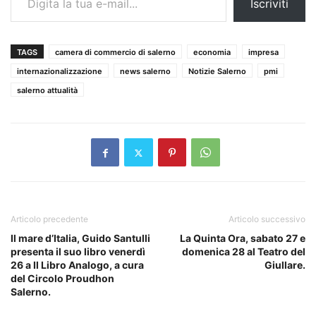
Iscriviti
TAGS
camera di commercio di salerno
economia
impresa
internazionalizzazione
news salerno
Notizie Salerno
pmi
salerno attualità
Articolo precedente
Articolo successivo
Il mare d’Italia, Guido Santulli
La Quinta Ora, sabato 27 e
presenta il suo libro venerdì
domenica 28 al Teatro del
26 a Il Libro Analogo, a cura
Giullare.
del Circolo Proudhon
Salerno.