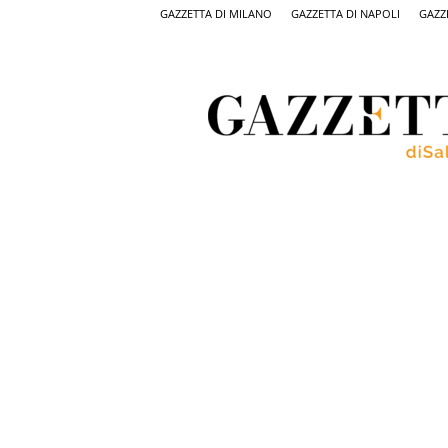
GAZZETTA DI MILANO
GAZZETTA DI NAPOLI
GAZZ
Gazzetta
di
Salerno,
il
quotidiano
on
line
di
Salerno