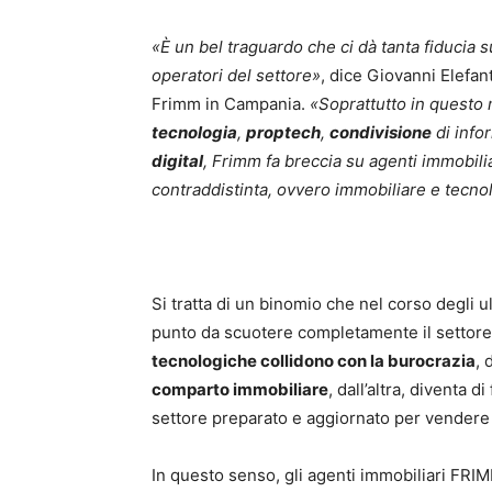
«
È un bel traguardo che ci dà tanta fiducia su
operatori del settore
»
, dice Giovanni Elefan
Frimm in Campania.
«
Soprattutto in questo 
tecnologia
,
proptech
,
condivisione
di info
digital
, Frimm fa breccia su agenti immobilia
contraddistinta, ovvero immobiliare e tecno
Si tratta di un binomio che nel corso degli u
punto da scuotere completamente il settore.
tecnologiche collidono con la burocrazia
, 
comparto immobiliare
, dall’altra, diventa
settore preparato e aggiornato per vendere 
In questo senso, gli agenti immobiliari FRIM