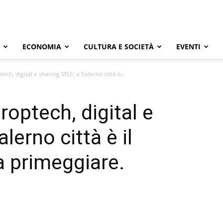
ECONOMIA
CULTURA E SOCIETÀ
EVENTI
ech, digital e sharing MLS: a Salerno città è...
roptech, digital e
lerno città è il
 primeggiare.