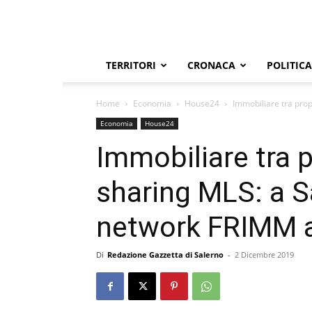
TERRITORI
CRONACA
POLITICA
Home
Economia
House24
Immobiliare tra propt
Economia
House24
Immobiliare tra p
sharing MLS: a Sa
network FRIMM a
Di
Redazione Gazzetta di Salerno
-
2 Dicembre 2019