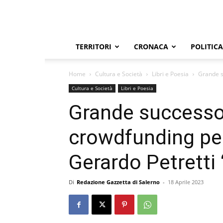
TERRITORI
CRONACA
POLITICA
Home
Cultura e Società
Libri e Poesia
Grande s
Cultura e Società
Libri e Poesia
Grande successo
crowdfunding per
Gerardo Petretti “
Di
Redazione Gazzetta di Salerno
-
18 Aprile 2023