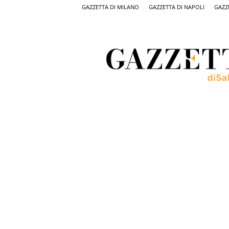
GAZZETTA DI MILANO
GAZZETTA DI NAPOLI
GAZZ
Gazzetta
di
Salerno,
il
quotidiano
on
line
di
Salerno