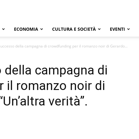
ECONOMIA
CULTURA E SOCIETÀ
EVENTI
uccesso della campagna di crowdfunding per il romanzo noir di Gerardo...
 della campagna di
 il romanzo noir di
Un’altra verità”.