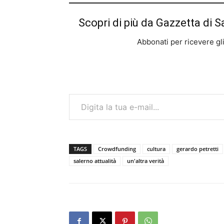
Scopri di più da Gazzetta di S
Abbonati per ricevere gli u
Digita la tua e-mail...
TAGS
Crowdfunding
cultura
gerardo petretti
salerno attualità
un'altra verità