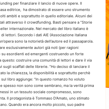
unding per finanziare il lancio di nuove opere. Il
casa editrice, ha dimostrato di essere uno strumento
lti ambiti e soprattutto in quello editoriale. Alcuni dei
i tali attraverso il crowdfunding. Basti pensare a “Storie
eller internazionale. Nel mercato del libro italiano è
i lettori. Secondo i dati AIE (Associazione italiana
i un’opera sono la notorietà dell’autore ed il passaparola.
re esclusivamente autori già noti (per ragioni
e su esordienti ed emergenti costruendo un forte
questo: costruire una comunità di lettori e dare il via
 sugli scaffali delle librerie. “Ho deciso di lanciare il
o la chiarezza, la disponibilità e soprattutto perchè
che sul libro aggiunge: “In questo romanzo ho voluto
ose spesso non sono come sembrano, ma la verità prima
connessi in un tessuto sociale compromesso, sono
lenta. Il protagonista è Tommaso D’Amato, uno stimato
ilano. Quando era ancora molto piccolo, suo padre