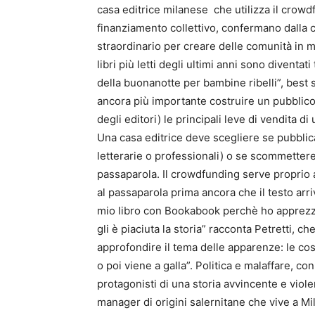
casa editrice milanese che utilizza il crowdf
finanziamento collettivo, confermano dalla 
straordinario per creare delle comunità in mo
libri più letti degli ultimi anni sono diventat
della buonanotte per bambine ribelli”, best s
ancora più importante costruire un pubblico d
degli editori) le principali leve di vendita d
Una casa editrice deve scegliere se pubblica
letterarie o professionali) o se scommetter
passaparola. Il crowdfunding serve proprio a 
al passaparola prima ancora che il testo arrivi
mio libro con Bookabook perchè ho apprezzat
gli è piaciuta la storia” racconta Petretti, 
approfondire il tema delle apparenze: le c
o poi viene a galla”. Politica e malaffare, 
protagonisti di una storia avvincente e vio
manager di origini salernitane che vive a M