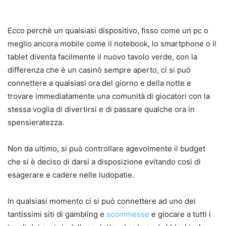
Ecco perchè un qualsiasi dispositivo, fisso come un pc o
meglio ancora mobile come il notebook, lo smartphone o il
tablet diventa facilmente il nuovo tavolo verde, con la
differenza che è un casinò sempre aperto, ci si può
connettere a qualsiasi ora del giorno e della notte e
trovare immediatamente una comunità di giocatori con la
stessa voglia di divertirsi e di passare qualche ora in
spensieratezza.
Non da ultimo, si può controllare agevolmente il budget
che si è deciso di darsi a disposizione evitando così di
esagerare e cadere nelle ludopatie.
In qualsiasi momento ci si può connettere ad uno dei
tantissimi siti di gambling e
scommesse
e giocare a tutti i