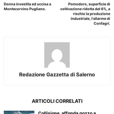
Donna investita ed uccisa a
Pomodoro, superficie di
Montecorvino Pugliano.
coltivazione ridotta del 6%, a
rischio la produzione
industriale, l'allarme di
Confagri.
Redazione Gazzetta di Salerno
ARTICOLI CORRELATI
Collisione, affonda gozzo a