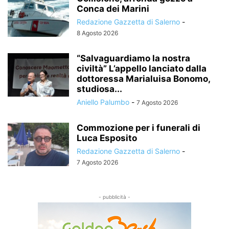
Conca dei Marini
Redazione Gazzetta di Salerno
-
8 Agosto 2026
“Salvaguardiamo la nostra
civiltà” L’appello lanciato dalla
dottoressa Marialuisa Bonomo,
studiosa...
Aniello Palumbo
-
7 Agosto 2026
Commozione per i funerali di
Luca Esposito
Redazione Gazzetta di Salerno
-
7 Agosto 2026
- pubblicità -