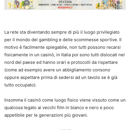
La rete sta diventando sempre di più il luogo privilegiato
per il mondo del gambling e delle scommesse sportive. Il
motivo è facilmente spiegabile, non tutti possono recarsi
fisicamente in un casinò, in Italia poi sono tutti dislocati nel
nord del paese ed hanno orari e protocolli da rispettare
(come ad esempio avere un abbigliamento consono
oppure aspettare prima di sedersi ad un tavolo se è già
tutto occupato).
Insomma il casinò come luogo fisico viene vissuto come un
qualcosa legato ai vecchi film in bianco e nero e poco
appetibile per le generazioni più giovani.