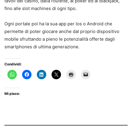
tavoli dei casinò, dalla roulette, al poker ed al blackjack,
fino alle slot machines di ogni tipo.
Ogni portale poi ha la sua app per Ios o Android che
permette di poter giocare anche dal proprio dispositivo
mobile sfruttando a pieno le potenzialità offerte dagli
smartphones di ultima generazione.
Condividi:
Mi piace: