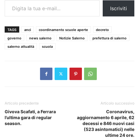
Iscriviti
TAGS
anci
coordinamento scuole aperte
decreto
governo
news salerno
Notizie Salerno
prefettura di salerno
salerno attualità
scuola
Articolo precedente
Articolo successivo
Givova Scafati, a Ferrara
Coronavirus,
l’ultima gara di regular
aggiornamento 6 aprile, 62
season.
decessi e 846 nuovi casi
(523 asintomatici) nelle
ultime 24 ore.