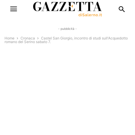
- pubblicità -
Home
Cronaca
Castel San Giorgio, incontro di studi sull'Acquedotto
romano del Serino sabato 7.