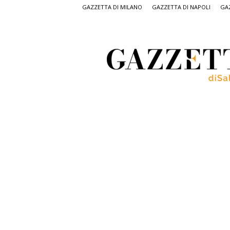
GAZZETTA DI MILANO
GAZZETTA DI NAPOLI
GAZ
Gazzetta
di
Salerno,
il
quotidiano
on
line
di
Salerno