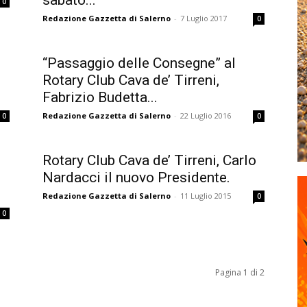
sabato...
0
Redazione Gazzetta di Salerno
-
7 Luglio 2017
0
“Passaggio delle Consegne” al
Rotary Club Cava de’ Tirreni,
Fabrizio Budetta...
Redazione Gazzetta di Salerno
-
22 Luglio 2016
0
0
Rotary Club Cava de’ Tirreni, Carlo
Nardacci il nuovo Presidente.
Redazione Gazzetta di Salerno
-
11 Luglio 2015
0
0
Pagina 1 di 2