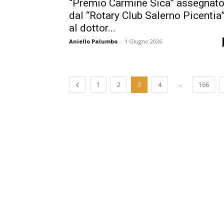
“Premio Carmine Sica” assegnat
dal “Rotary Club Salerno Picentia
al dottor...
Aniello Palumbo
-
1 Giugno 2026
...
1
2
3
4
166