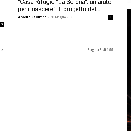
o
“Casa Rifugio “La Serena”: un aiuto
”
per rinascere”. Il progetto del...
Aniello Palumbo
-
30 Maggio 2026
0
0
Pagina 3 di 166