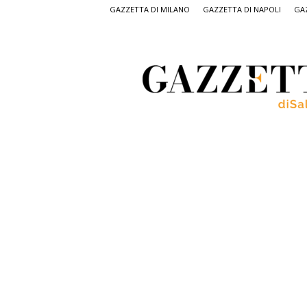
GAZZETTA DI MILANO
GAZZETTA DI NAPOLI
GAZ
Gazzetta
di
Salerno,
il
quotidiano
on
line
di
Salerno