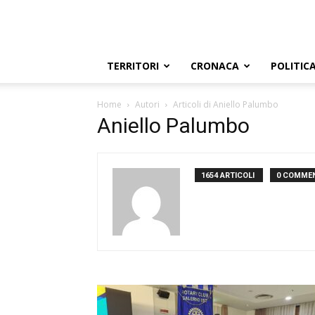
TERRITORI
CRONACA
POLITIC
Home
Autori
Articoli di Aniello Palumbo
Aniello Palumbo
1654 ARTICOLI
0 COMME