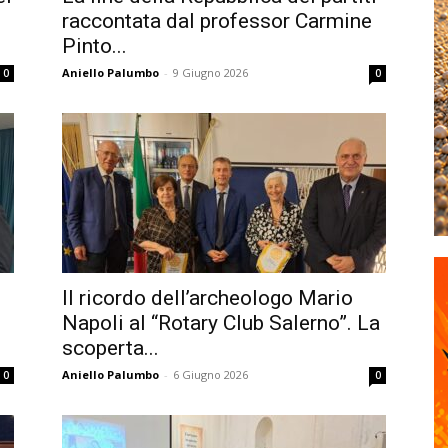
raccontata dal professor Carmine
Pinto...
Aniello Palumbo
-
9 Giugno 2026
0
0
Il ricordo dell’archeologo Mario
Napoli al “Rotary Club Salerno”. La
scoperta...
Aniello Palumbo
-
6 Giugno 2026
0
0