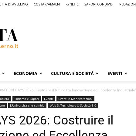
ETTA DI AVELLINO
COSTA d’AMALFI
KYNETIC
SAPORI CONDIVISI
REDAZION
ECONOMIA
CULTURA E SOCIETÀ
EVENTI
VATION DAYS 2026: Costruire il futuro tra Innovazione ed Eccellenza Industriale”. 
Società
Turismo e Sapori
Eventi
Eventi e Manifestazioni
ione
L'Università che cambia
Web 3, Tecnologie & Società 5.0
S 2026: Costruire il
azione ed Eccellenza