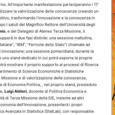
erno. All’importante manifestazione parteciperanno i 17
ealizzare la valorizzazione delle conoscenze creando un
uttivo, trasformando l’innovazione e la conoscenza in
o i saluti del Magnifico Rettore dell’Università degli
onio
, e del Delegato di Ateneo Terza Missione, il
ilupperà in due fasi distinte: una sessione mattutina,
Italiane”, “IBM”, “Ferrovie dello Stato”) chiamate ad
d innovazione; una sessione pomeridiana, durante la
 uno stand dedicato in cui potrà esporre le proprie
e potrà mostrare il proprio supporto ai processi di Ricerca
ipartimento di Scienze Economiche e Statistiche
za Missione e di valorizzazione delle conoscenze,
e di Economia Politica, , nel proprio stand, presieduto
ne,
Luigi Aldieri
, docente di Politica Economica e
tà di Terza Missione della SIE, insieme ad altri
Economia dell’Innovazione, presenterà i propri
tica Avanzata in Statistica (StatLab), con responsabile