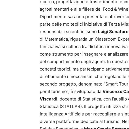
ricerca, progettazione e trasferimento tecno
agroalimentari e alle filiere del Food & Wine.
Dipartimento saranno presentate attraverso
parte delle molteplici iniziative di Terza Mi
responsabili scientifici sono
Luigi Senatore
di Matematica, riguarda un Classroom Experi
L’iniziativa si colloca tra didattica innovativ
come strumento per insegnare e analizzare
del comportamento degli agenti. In questo m
concetti teorici, ma partecipano attivamente
direttamente i meccanismi che regolano le sc
secondo progetto, denominato “Smart Tourism
per il turismo”, è sviluppato da
Vincenzo Ca
Viscardi
, docente di Statistica, con l’ausili
Statistica (STATLAB). Il progetto utilizza str
Intelligenza Artificiale per raccogliere e s
diverse piattaforme dedicate al turismo. Nell
Politica Economica, e
Maria Grazia Romano