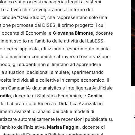
logico sui processi manageriali legati ai sistemi
Le attività che si svolgeranno all’interno del
 cinque “Casi Studio”, che rappresentano solo una
ssione promosse dal DISES. Il primo progetto, i cui
, docente di Economia, e
Giovanna Bimonte
, docente
ment svolto nell’ambito delle attività del LabESS.
a e ricerca applicata, utilizzando l’esperimento in aula
 le dinamiche economiche attraverso l’osservazione
odo, gli studenti non si limitano ad apprendere
 a situazioni decisionali simulate, sperimentando
elte individuali e collettive in campo economico. Il
 CampanIA: data analytics e Intelligenza Artificiale
ndila
, docente di Statistica Economica, e
Cecilia
o del Laboratorio di Ricerca e Didattica Avanzata in
umenti avanzati di analisi dei dati e modelli di
intetizzare automaticamente le recensioni pubblicate su
’ambito dell’iniziativa,
Marisa Faggini,
docente di
, docente di Economia Politica, sperimentano sul