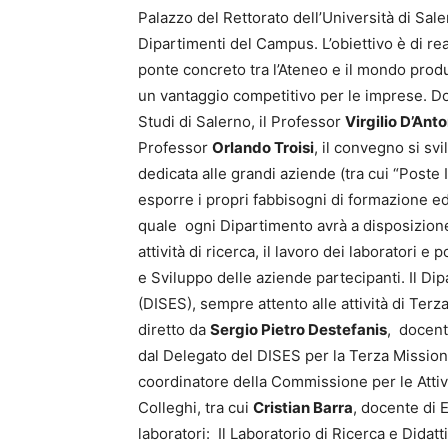
Palazzo del Rettorato dell’Università di Sal
Dipartimenti del Campus. L’obiettivo è di r
ponte concreto tra l’Ateneo e il mondo prod
un vantaggio competitivo per le imprese. Dop
Studi di Salerno, il Professor
Virgilio D’Ant
Professor
Orlando Troisi
, il convegno si sv
dedicata alle grandi aziende (tra cui “Poste 
esporre i propri fabbisogni di formazione e
quale ogni Dipartimento avrà a disposizione
attività di ricerca, il lavoro dei laboratori 
e Sviluppo delle aziende partecipanti. Il D
(DISES), sempre attento alle attività di Ter
diretto da
Sergio Pietro Destefanis
, docent
dal Delegato del DISES per la Terza Missio
coordinatore della Commissione per le Attivi
Colleghi, tra cui
Cristian Barra
, docente di 
laboratori: Il Laboratorio di Ricerca e Didat