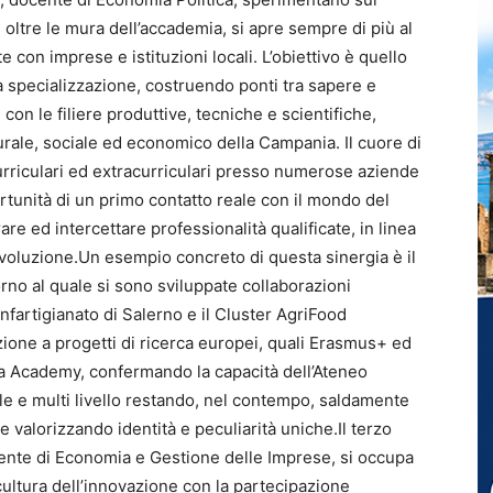
 oltre le mura dell’accademia, si apre sempre di più al
te con imprese e istituzioni locali. L’obiettivo è quello
a specializzazione, costruendo ponti tra sapere e
n le filiere produttive, tecniche e scientifiche,
urale, sociale ed economico della Campania. Il cuore di
 curriculari ed extracurriculari presso numerose aziende
rtunità di un primo contatto reale con il mondo del
rare ed intercettare professionalità qualificate, in linea
voluzione.Un esempio concreto di questa sinergia è il
orno al quale si sono sviluppate collaborazioni
onfartigianato di Salerno e il Cluster AgriFood
ione a progetti di ricerca europei, quali Erasmus+ ed
a Academy, confermando la capacità dell’Ateneo
le e multi livello restando, nel contempo, saldamente
 e valorizzando identità e peculiarità uniche.Il terzo
ente di Economia e Gestione delle Imprese, si occupa
cultura dell’innovazione con la partecipazione