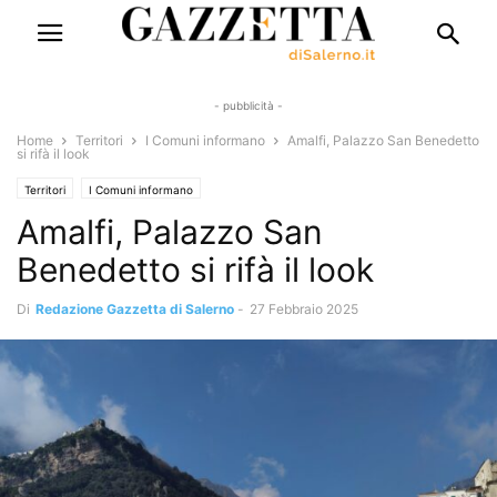
- pubblicità -
Home
Territori
I Comuni informano
Amalfi, Palazzo San Benedetto
si rifà il look
Territori
I Comuni informano
Amalfi, Palazzo San
Benedetto si rifà il look
Di
Redazione Gazzetta di Salerno
-
27 Febbraio 2025