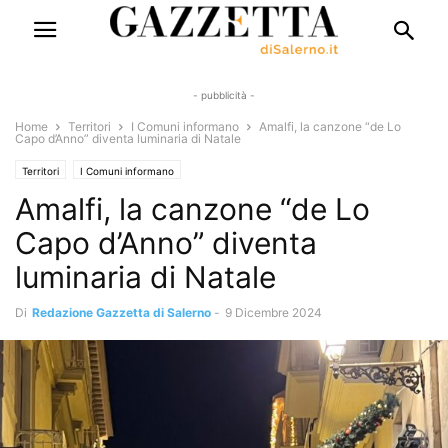
- pubblicità -
Home
Territori
I Comuni informano
Amalfi, la canzone “de Lo
Capo d’Anno” diventa luminaria di Natale
Territori
I Comuni informano
Amalfi, la canzone “de Lo
Capo d’Anno” diventa
luminaria di Natale
Di
Redazione Gazzetta di Salerno
-
9 Dicembre 2024