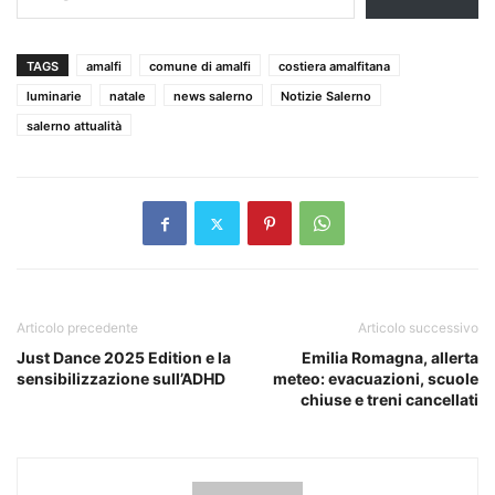
TAGS
amalfi
comune di amalfi
costiera amalfitana
luminarie
natale
news salerno
Notizie Salerno
salerno attualità
Articolo precedente
Articolo successivo
Just Dance 2025 Edition e la
Emilia Romagna, allerta
sensibilizzazione sull’ADHD
meteo: evacuazioni, scuole
chiuse e treni cancellati