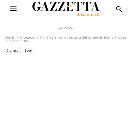
- pubblicità -
Home
Cronaca
Alma Salerno, prima gara del girone di ritorno in casa
della capolista...
Cronaca
Sport