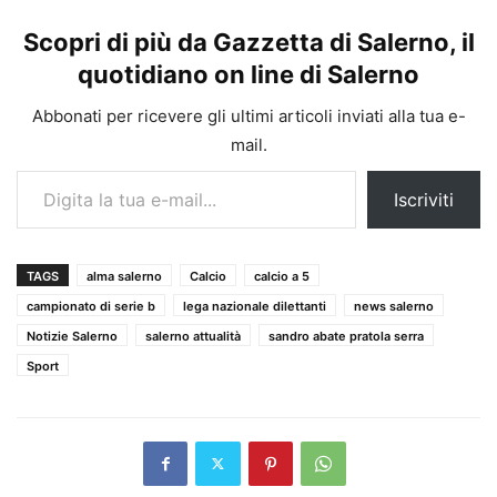
Scopri di più da Gazzetta di Salerno, il
quotidiano on line di Salerno
Abbonati per ricevere gli ultimi articoli inviati alla tua e-
mail.
Digita la tua e-mail...
Iscriviti
TAGS
alma salerno
Calcio
calcio a 5
campionato di serie b
lega nazionale dilettanti
news salerno
Notizie Salerno
salerno attualità
sandro abate pratola serra
Sport