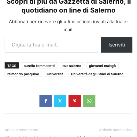
Scopri di più da Gazzetta di Salerno, il
quotidiano on line di Salerno
Abbonati per ricevere gli ultimi articoli inviati alla tua e-
mail.
Digita la tua e-mail...
Iscriviti
TAGS
aurelio tommasetti
cus salerno
giovanni malagò
raimondo pasquino
Università
Università degli Studi di Salerno
Articolo precedente
Articolo successivo