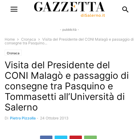
- pubblicità -
Home
Cronaca
Visita del Presidente del CONI Malagò e passaggio di
consegne tra Pasquino...
Cronaca
Visita del Presidente del
CONI Malagò e passaggio di
consegne tra Pasquino e
Tommasetti all’Università di
Salerno
Di
Pietro Pizzolla
-
24 Ottobre 2013