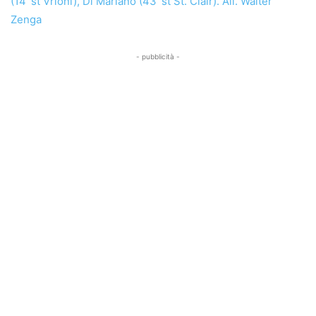
(14’ st Vrioni), Di Mariano (43’ st St. Clair). All. Walter
Zenga
- pubblicità -