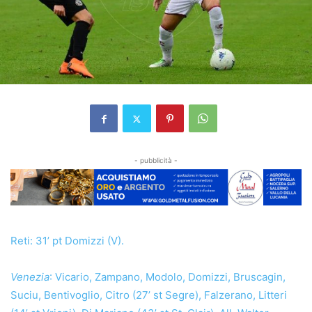
- pubblicità -
Reti: 31’ pt Domizzi (V).
Venezia
: Vicario, Zampano, Modolo, Domizzi, Bruscagin,
Suciu, Bentivoglio, Citro (27’ st Segre), Falzerano, Litteri