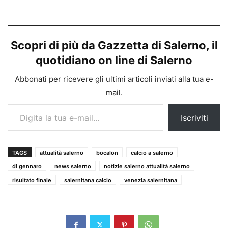
Scopri di più da Gazzetta di Salerno, il
quotidiano on line di Salerno
Abbonati per ricevere gli ultimi articoli inviati alla tua e-
mail.
Digita la tua e-mail...
Iscriviti
TAGS
attualità salerno
bocalon
calcio a salerno
di gennaro
news salerno
notizie salerno attualità salerno
risultato finale
salernitana calcio
venezia salernitana