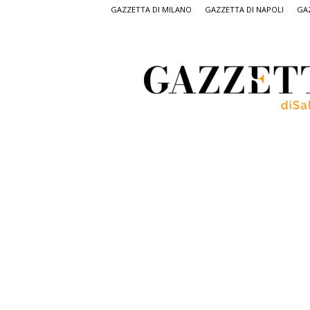
GAZZETTA DI MILANO
GAZZETTA DI NAPOLI
GAZ
Gazzetta
di
Salerno,
il
quotidiano
on
line
di
Salerno