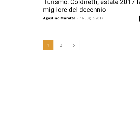
Turismo: Coldiretti, estate 2017 l
migliore del decennio
Agostino Marotta
-
16 Luglio 2017
1
2