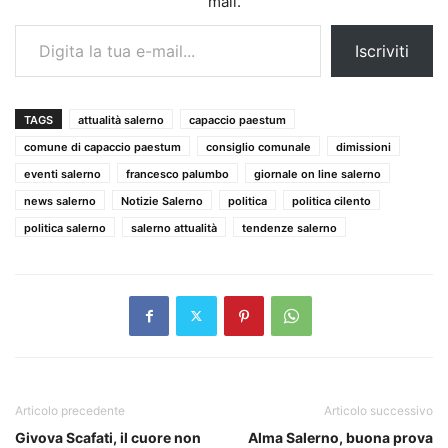
mail.
Digita la tua e-mail...
Iscriviti
TAGS
attualità salerno
capaccio paestum
comune di capaccio paestum
consiglio comunale
dimissioni
eventi salerno
francesco palumbo
giornale on line salerno
news salerno
Notizie Salerno
politica
politica cilento
politica salerno
salerno attualità
tendenze salerno
Articolo precedente
Articolo successivo
Givova Scafati, il cuore non
Alma Salerno, buona prova