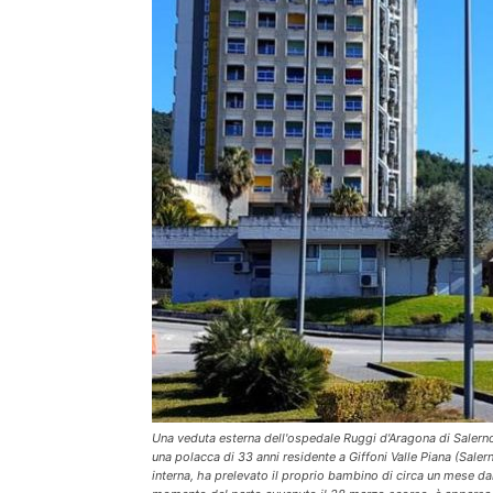
Una veduta esterna dell'ospedale Ruggi d'Aragona di Salerno, 
una polacca di 33 anni residente a Giffoni Valle Piana (Sale
interna, ha prelevato il proprio bambino di circa un mese da