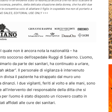
bito in un evidente stato di ebbrezza alcolica che ha fatto scattare la
scenza, peraltro, della delicata situazione della donna, che ha altri due
he le consentiva solo di allattare il figlio in ospedale ma non di portarlo a
NO SALES, EDITORIAL USE ONLY +++
 quale non è ancora nota la nazionalità – ha
nto soccorso dell’ospedale Ruggi di Salerno. L’uomo,
lmarlo da parte dei sanitari, ha continuato a urlare,
lah akbar”. Il personale di vigilanza è intervenuto
n divisa il paziente ha strappato dal muro uno
inanzi. I due vigilanti, feriti al volto e alle mani, sono
 all’intervento del responsabile della ditta che si
ia per l’uomo è stato disposto un ricovero coatto in
ti affidati alle cure dei sanitari.