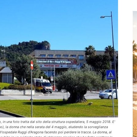
in una foto tratta dal sito della struttura ospedaliera, 5 maggio 2018. E'
rno), la donna che nella serata del 4 maggio, eludendo la sorveglianza
ll'ospedale Ruggi d'Aragona facendo poi perdere le tracce. La donna, al