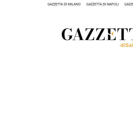
GAZZETTA DI MILANO
GAZZETTA DI NAPOLI
GAZZ
Gazzetta
di
Salerno,
il
quotidiano
on
line
di
Salerno