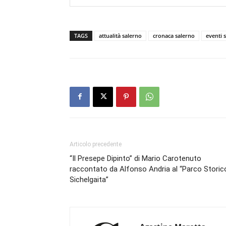
TAGS
attualità salerno
cronaca salerno
eventi 
Articolo precedente
“Il Presepe Dipinto” di Mario Carotenuto
raccontato da Alfonso Andria al “Parco Storic
Sichelgaita”