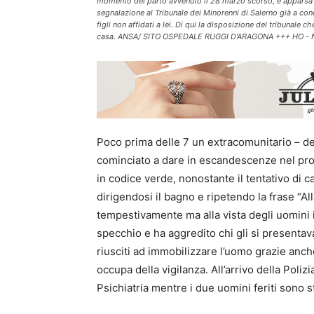
momento del parto avvenuto il 28 marzo scorso, è apparsa su
segnalazione al Tribunale dei Minorenni di Salerno già a cono
figli non affidati a lei. Di qui la disposizione del tribunale c
casa. ANSA/ SITO OSPEDALE RUGGI D'ARAGONA +++ HO - 
Poco prima delle 7 un extracomunitario – del
cominciato a dare in escandescenze nel pro
in codice verde, nonostante il tentativo di ca
dirigendosi il bagno e ripetendo la frase “Al
tempestivamente ma alla vista degli uomini i
specchio e ha aggredito chi gli si presentava d
riusciti ad immobilizzare l’uomo grazie anche
occupa della vigilanza. All’arrivo della Poliz
Psichiatria mentre i due uomini feriti sono sta