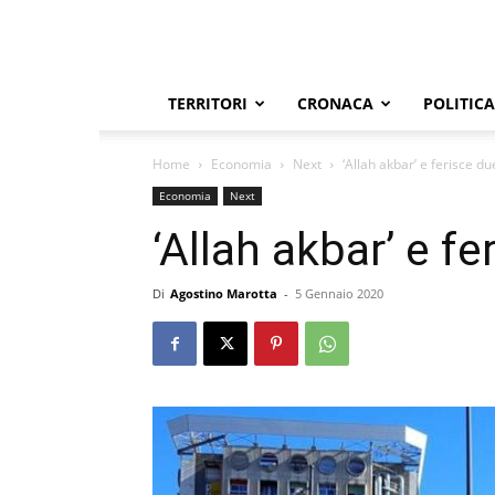
TERRITORI
CRONACA
POLITICA
Home
Economia
Next
‘Allah akbar’ e ferisce due
Economia
Next
‘Allah akbar’ e fe
Di
Agostino Marotta
-
5 Gennaio 2020