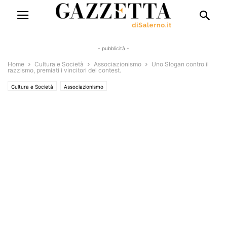
- pubblicità -
Home
Cultura e Società
Associazionismo
Uno Slogan contro il
razzismo, premiati i vincitori del contest.
Cultura e Società
Associazionismo