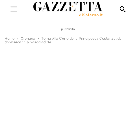
- pubblicità -
Home
Cronaca
Torna Alla Corte della Principessa Costanza, da
domenica 11 a mercoledì 14...