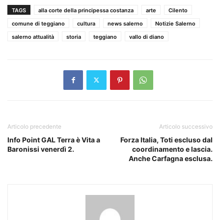
TAGS
alla corte della principessa costanza
arte
Cilento
comune di teggiano
cultura
news salerno
Notizie Salerno
salerno attualità
storia
teggiano
vallo di diano
Articolo precedente
Articolo successivo
Info Point GAL Terra è Vita a
Forza Italia, Toti escluso dal
Baronissi venerdì 2.
coordinamento e lascia.
Anche Carfagna esclusa.