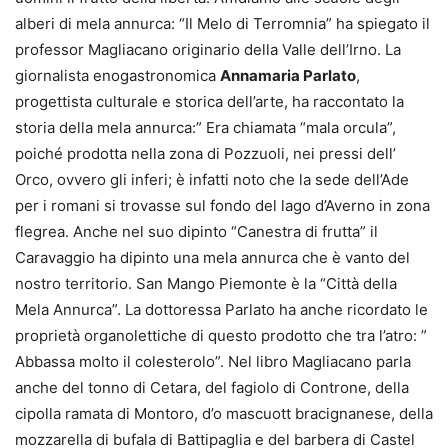
alberi di mela annurca: “Il Melo di Terromnia” ha spiegato il
professor Magliacano originario della Valle dell’Irno. La
giornalista enogastronomica
Annamaria Parlato
,
progettista culturale e storica dell’arte, ha raccontato la
storia della mela annurca:” Era chiamata “mala orcula”,
poiché prodotta nella zona di Pozzuoli, nei pressi dell’
Orco, ovvero gli inferi; è infatti noto che la sede dell’Ade
per i romani si trovasse sul fondo del lago d’Averno in zona
flegrea. Anche nel suo dipinto “Canestra di frutta” il
Caravaggio ha dipinto una mela annurca che è vanto del
nostro territorio. San Mango Piemonte è la “Città della
Mela Annurca”. La dottoressa Parlato ha anche ricordato le
proprietà organolettiche di questo prodotto che tra l’atro: ”
Abbassa molto il colesterolo”. Nel libro Magliacano parla
anche del tonno di Cetara, del fagiolo di Controne, della
cipolla ramata di Montoro, d’o mascuott bracignanese, della
mozzarella di bufala di Battipaglia e del barbera di Castel