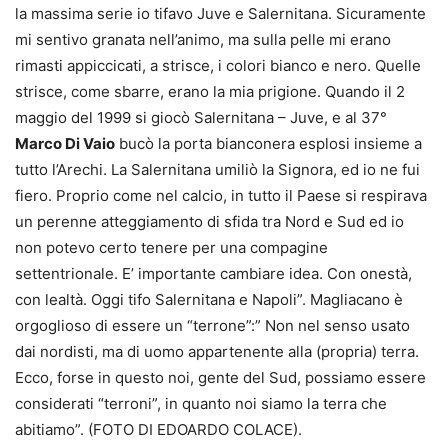
la massima serie io tifavo Juve e Salernitana. Sicuramente
mi sentivo granata nell’animo, ma sulla pelle mi erano
rimasti appiccicati, a strisce, i colori bianco e nero. Quelle
strisce, come sbarre, erano la mia prigione. Quando il 2
maggio del 1999 si giocò Salernitana – Juve, e al 37°
Marco Di Vaio
bucò la porta bianconera esplosi insieme a
tutto l’Arechi. La Salernitana umiliò la Signora, ed io ne fui
fiero. Proprio come nel calcio, in tutto il Paese si respirava
un perenne atteggiamento di sfida tra Nord e Sud ed io
non potevo certo tenere per una compagine
settentrionale. E’ importante cambiare idea. Con onestà,
con lealtà. Oggi tifo Salernitana e Napoli”. Magliacano è
orgoglioso di essere un “terrone”:” Non nel senso usato
dai nordisti, ma di uomo appartenente alla (propria) terra.
Ecco, forse in questo noi, gente del Sud, possiamo essere
considerati “terroni”, in quanto noi siamo la terra che
abitiamo”. (FOTO DI EDOARDO COLACE).