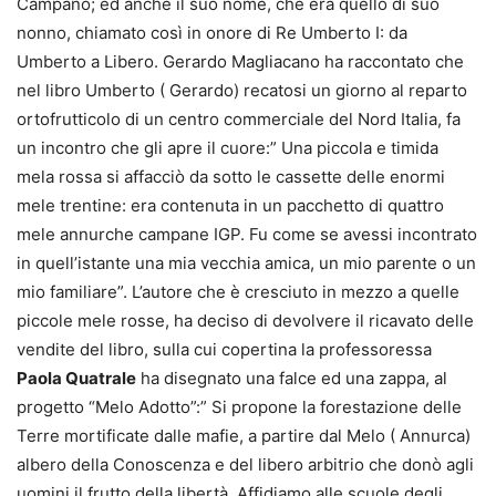
Campano; ed anche il suo nome, che era quello di suo
nonno, chiamato così in onore di Re Umberto I: da
Umberto a Libero. Gerardo Magliacano ha raccontato che
nel libro Umberto ( Gerardo) recatosi un giorno al reparto
ortofrutticolo di un centro commerciale del Nord Italia, fa
un incontro che gli apre il cuore:” Una piccola e timida
mela rossa si affacciò da sotto le cassette delle enormi
mele trentine: era contenuta in un pacchetto di quattro
mele annurche campane IGP. Fu come se avessi incontrato
in quell’istante una mia vecchia amica, un mio parente o un
mio familiare”. L’autore che è cresciuto in mezzo a quelle
piccole mele rosse, ha deciso di devolvere il ricavato delle
vendite del libro, sulla cui copertina la professoressa
Paola Quatrale
ha disegnato una falce ed una zappa, al
progetto “Melo Adotto”:” Si propone la forestazione delle
Terre mortificate dalle mafie, a partire dal Melo ( Annurca)
albero della Conoscenza e del libero arbitrio che donò agli
uomini il frutto della libertà. Affidiamo alle scuole degli