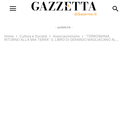
- pubblicità -
Home
Cultura e Società
Associazionismo
“TERRO(M)NIA .
RITORNO ALLA MIA TERRA”. IL LIBRO DI GERARDO MAGLIACANO AL...