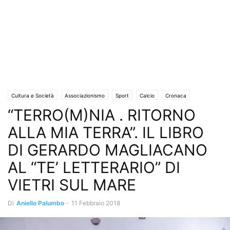
Cultura e Società
Associazionismo
Sport
Calcio
Cronaca
“TERRO(M)NIA . RITORNO
Interviste
Libri e Poesia
Rubriche
Mangiare sano
Saggi & Romanzi
Uncategorized
ALLA MIA TERRA”. IL LIBRO
DI GERARDO MAGLIACANO
AL “TE’ LETTERARIO” DI
VIETRI SUL MARE
Di
Aniello Palumbo
-
11 Febbraio 2018