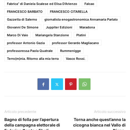
Fabrica” di Daniela Scalese ed Elisa D’Arienzo
Falcao
FRANCESCO BARBATO
FRANCESCO CITARELLA
Gazzetta di Salerno
giornalista enogastronomica Annamaria Parlato
Giovanni De Simone
Juppiter Edizioni
Maradona
Marco Di Vaio
Mariangela Stanzione
Platini
professor Antonio Gazia
professor Gerardo Magliacano
professoressa Paola Quatrale
Rummenigge
Terro(m)nia. Ritorno alla mia terra
Vasco Rossi.
Articolo precedente
Articolo successivo
Bagno di folla per l’apertura
Torna anche quest’anno la
della campagna elettorale di
cicogna bianca nel Vallo di