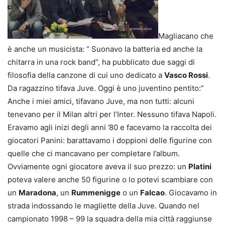
Magliacano che
è anche un musicista: ” Suonavo la batteria ed anche la
chitarra in una rock band”, ha pubblicato due saggi di
filosofia della canzone di cui uno dedicato a
Vasco Rossi
.
Da ragazzino tifava Juve. Oggi è uno juventino pentito:”
Anche i miei amici, tifavano Juve, ma non tutti: alcuni
tenevano per il Milan altri per l’Inter. Nessuno tifava Napoli.
Eravamo agli inizi degli anni ’80 e facevamo la raccolta dei
giocatori Panini: barattavamo i doppioni delle figurine con
quelle che ci mancavano per completare l’album.
Ovviamente ogni giocatore aveva il suo prezzo: un
Platini
poteva valere anche 50 figurine o lo potevi scambiare con
un
Maradona
, un
Rummenigge
o un
Falcao
. Giocavamo in
strada indossando le magliette della Juve. Quando nel
campionato 1998 – 99 la squadra della mia città raggiunse