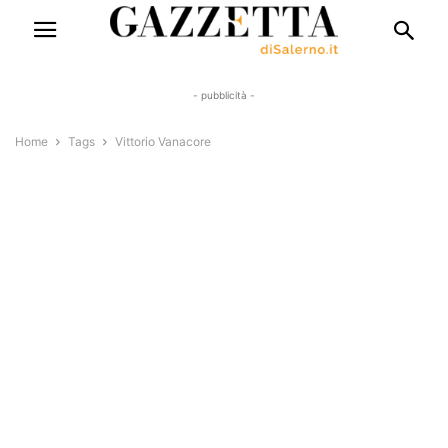
- pubblicità -
Home
Tags
Vittorio Vanacore