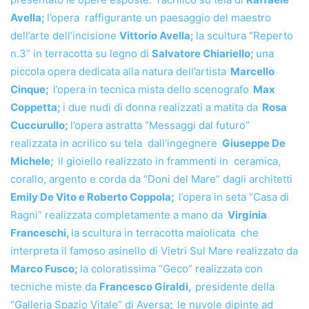
Avella;
l’opera raffigurante un paesaggio del maestro
dell’arte dell’incisione
Vittorio Avella;
la scultura “Reperto
n.3” in terracotta su legno di
Salvatore Chiariello;
una
piccola opera dedicata alla natura dell’artista
Marcello
Cinque;
l’opera in tecnica mista dello scenografo
Max
Coppetta;
i due nudi di donna realizzati a matita da
Rosa
Cuccurullo;
l’opera astratta “Messaggi dal futuro”
realizzata in acrilico su tela dall’ingegnere
Giuseppe De
Michele;
il gioiello realizzato in frammenti in ceramica,
corallo, argento e corda da “Doni del Mare” dagli architetti
Emily De Vito e Roberto Coppola;
l’opera in seta “Casa di
Ragni” realizzata completamente a mano da
Virginia
Franceschi,
la scultura in terracotta maiolicata che
interpreta il famoso asinello di Vietri Sul Mare realizzato da
Marco Fusco;
la coloratissima “Geco” realizzata con
tecniche miste da
Francesco Giraldi,
presidente della
“Galleria Spazio Vitale” di Aversa
;
le nuvole dipinte ad