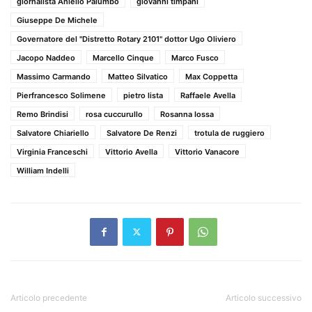
giornalista Aniello Palumbo
giovanni timpani
Giuseppe De Michele
Governatore del "Distretto Rotary 2101" dottor Ugo Oliviero
Jacopo Naddeo
Marcello Cinque
Marco Fusco
Massimo Carmando
Matteo Silvatico
Max Coppetta
Pierfrancesco Solimene
pietro lista
Raffaele Avella
Remo Brindisi
rosa cuccurullo
Rosanna Iossa
Salvatore Chiariello
Salvatore De Renzi
trotula de ruggiero
Virginia Franceschi
Vittorio Avella
Vittorio Vanacore
William Indelli
Articolo precedente
Articolo successivo