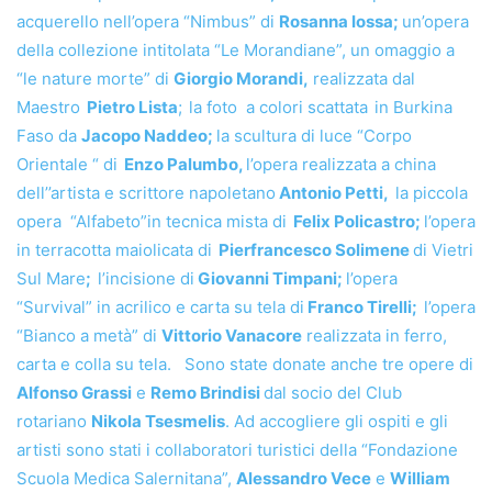
acquerello nell’opera “Nimbus” di
Rosanna Iossa;
un’opera
della collezione intitolata “Le Morandiane”, un omaggio a
“le nature morte” di
Giorgio Morandi,
realizzata dal
Maestro
Pietro Lista
;
la foto a colori scattata
in Burkina
Faso da
Jacopo Naddeo;
la scultura di luce “Corpo
Orientale “ di
Enzo Palumbo,
l’opera realizzata a china
dell’’artista e scrittore napoletano
Antonio Petti,
la piccola
opera “Alfabeto”in tecnica mista di
Felix Policastro;
l’opera
in terracotta maiolicata di
Pierfrancesco Solimene
di Vietri
Sul Mare
;
l’incisione di
Giovanni Timpani;
l’opera
“Survival” in acrilico e carta su tela di
Franco Tirelli;
l’opera
“Bianco a metà” di
Vittorio Vanacore
realizzata in ferro,
carta e colla su tela. Sono state donate anche tre opere di
Alfonso Grassi
e
Remo Brindisi
dal socio del Club
rotariano
Nikola Tsesmelis
. Ad accogliere gli ospiti e gli
artisti sono stati i collaboratori turistici della “Fondazione
Scuola Medica Salernitana”,
Alessandro Vece
e
William