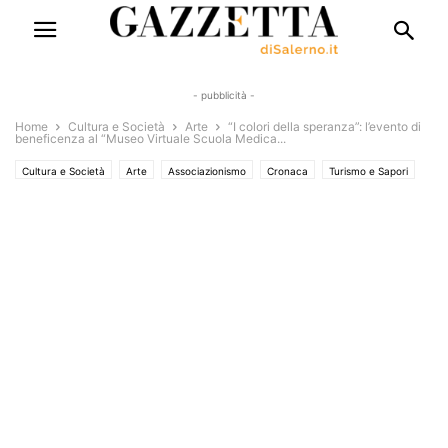
- pubblicità -
Home
Cultura e Società
Arte
“I colori della speranza”: l’evento di
beneficenza al “Museo Virtuale Scuola Medica...
Cultura e Società
Arte
Associazionismo
Cronaca
Turismo e Sapori
Eventi
Eventi e Manifestazioni
Mostre e concerti
Solo Annunci