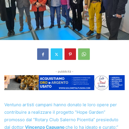
- pubblicità -
Ventuno artisti campani hanno donato le loro opere per
contribuire a realizzare il progetto “Hope Garden”
promosso dal “Rotary Club Salerno Picentia” presieduto
dal dottor
Vincenzo Capuano
che lo ha ideato e curato:”