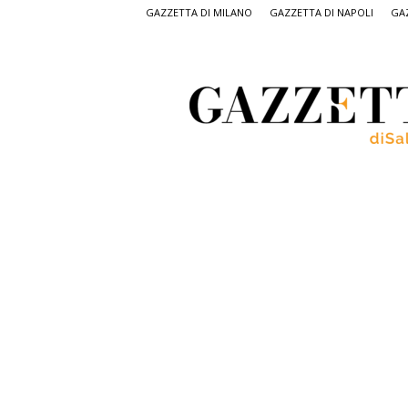
GAZZETTA DI MILANO
GAZZETTA DI NAPOLI
GAZ
Gazzetta
di
Salerno,
il
quotidiano
on
line
di
Salerno