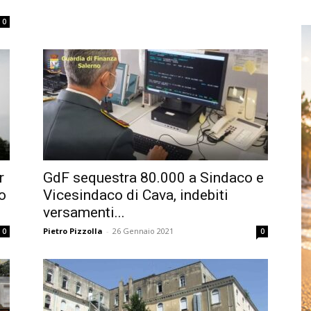
0
r
GdF sequestra 80.000 a Sindaco e
o
Vicesindaco di Cava, indebiti
versamenti...
Pietro Pizzolla
-
26 Gennaio 2021
0
0