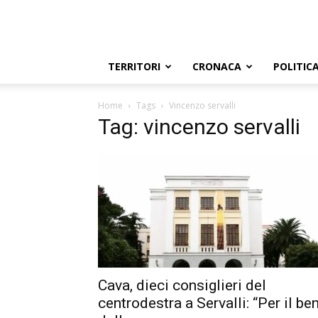
TERRITORI
CRONACA
POLITIC
Home
Tags
Vincenzo servalli
Tag: vincenzo servalli
Cava, dieci consiglieri del
centrodestra a Servalli: “Per il be