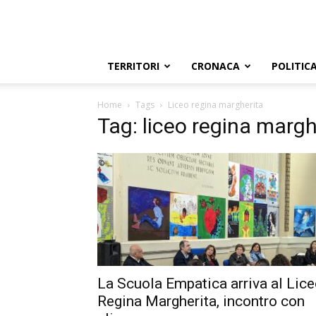
TERRITORI
CRONACA
POLITIC
Home
Tags
Liceo regina margherita
Tag: liceo regina margh
La Scuola Empatica arriva al Lic
Regina Margherita, incontro con