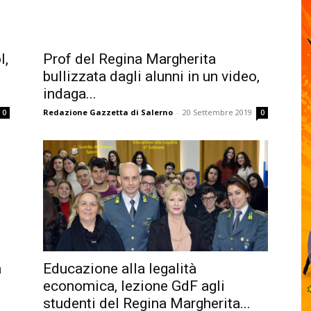
l,
Prof del Regina Margherita
bullizzata dagli alunni in un video,
indaga...
Redazione Gazzetta di Salerno
-
20 Settembre 2019
0
0
a
Educazione alla legalità
economica, lezione GdF agli
studenti del Regina Margherita...