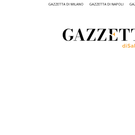
GAZZETTA DI MILANO
GAZZETTA DI NAPOLI
GAZ
Gazzetta
di
Salerno,
il
quotidiano
on
line
di
Salerno