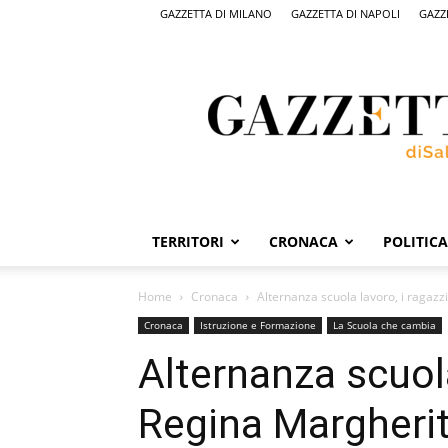
GAZZETTA DI MILANO
GAZZETTA DI NAPOLI
GAZZ
Gazzetta
di
Salerno,
il
quotidiano
on
line
di
Salerno
TERRITORI
CRONACA
POLITICA
Home
Cronaca
Alternanza scuola lavoro, i ragazz
Cronaca
Istruzione e Formazione
La Scuola che cambia
Alternanza scuola
Regina Margherit