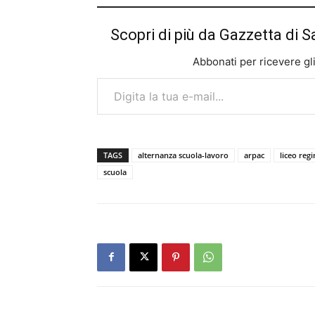
Scopri di più da Gazzetta di S
Abbonati per ricevere gli u
Digita la tua e-mail...
TAGS
alternanza scuola-lavoro
arpac
liceo reg
scuola