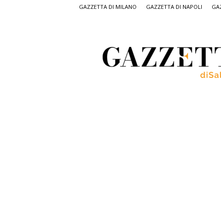
GAZZETTA DI MILANO
GAZZETTA DI NAPOLI
GAZ
Gazzetta
di
Salerno,
il
quotidiano
on
line
di
Salerno