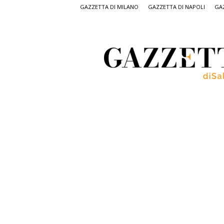
GAZZETTA DI MILANO
GAZZETTA DI NAPOLI
GAZ
Gazzetta
di
Salerno,
il
quotidiano
on
line
di
Salerno