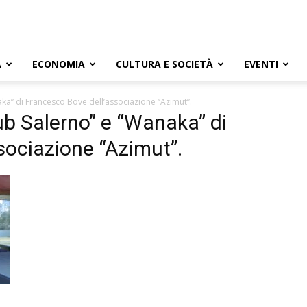
A
ECONOMIA
CULTURA E SOCIETÀ
EVENTI
aka” di Francesco Bove dell’associazione “Azimut”.
ub Salerno” e “Wanaka” di
sociazione “Azimut”.