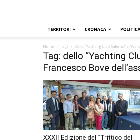
TERRITORI
CRONACA
POLITIC
Home
Tags
Dello “Yachting Club Salerno” e “Wan
Tag: dello “Yachting Cl
Francesco Bove dell’as
XXXII Edizione del “Trittico del