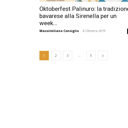
Oktoberfest Palinuro: la tradizion
bavarese alla Sirenella per un
week...
Massimiliano Consiglio
-
8 Ottobre 2019
...
1
2
3
5