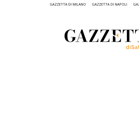
GAZZETTA DI MILANO
GAZZETTA DI NAPOLI
GAZ
Gazzetta
di
Salerno,
il
quotidiano
on
line
di
Salerno