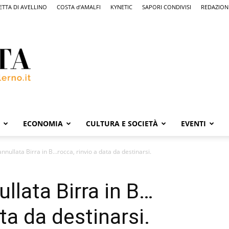
ETTA DI AVELLINO
COSTA d’AMALFI
KYNETIC
SAPORI CONDIVISI
REDAZION
ECONOMIA
CULTURA E SOCIETÀ
EVENTI
nnullata Birra in B…rocca, rinvio a data da destinarsi.
llata Birra in B…
ata da destinarsi.