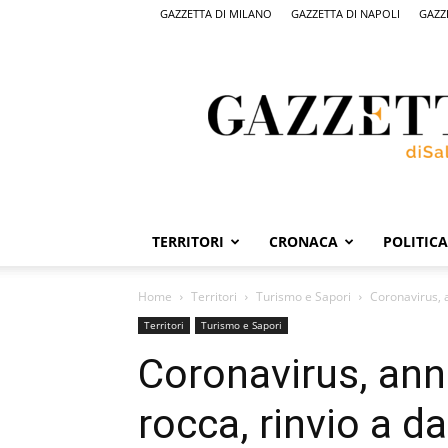
GAZZETTA DI MILANO
GAZZETTA DI NAPOLI
GAZZ
Gazzetta
di
Salerno,
il
quotidiano
on
line
di
Salerno
TERRITORI
CRONACA
POLITICA
Home
Territori
Turismo e Sapori
Coronavirus, a
Territori
Turismo e Sapori
Coronavirus, annu
rocca, rinvio a d