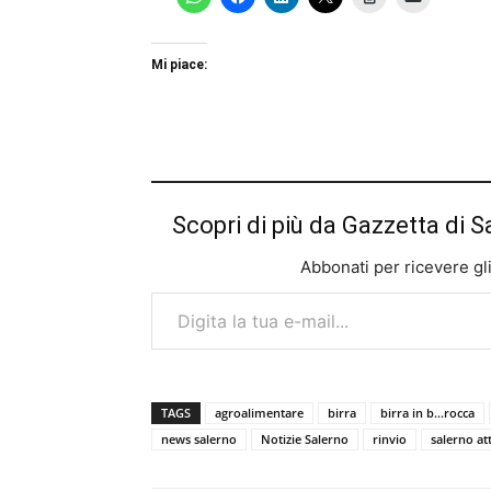
Mi piace:
Scopri di più da Gazzetta di S
Abbonati per ricevere gli u
Digita la tua e-mail...
TAGS
agroalimentare
birra
birra in b...rocca
news salerno
Notizie Salerno
rinvio
salerno att