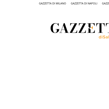
GAZZETTA DI MILANO
GAZZETTA DI NAPOLI
GAZZ
Gazzetta
di
Salerno,
il
quotidiano
on
line
di
Salerno