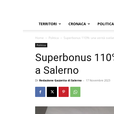
TERRITORI
CRONACA
POLITICA
Home
Politica
Superbonus 110%: una verità svelat
Politica
Superbonus 110%:
a Salerno
Di
Redazione Gazzetta di Salerno
-
17 Novembre 2023