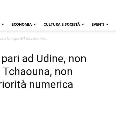
ECONOMIA
CULTURA E SOCIETÀ
EVENTI
basta la magia di Tchaouna, non...
 pari ad Udine, non
i Tchaouna, non
riorità numerica