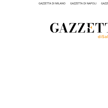
GAZZETTA DI MILANO
GAZZETTA DI NAPOLI
GAZZ
Gazzetta
di
Salerno,
il
quotidiano
on
line
di
Salerno