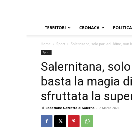
TERRITORI
CRONACA
POLITICA
Home
Sport
Salernitana, solo pari ad Udine, non 
Sport
Salernitana, solo
basta la magia d
sfruttata la supe
Di
Redazione Gazzetta di Salerno
-
2 Marzo 2024