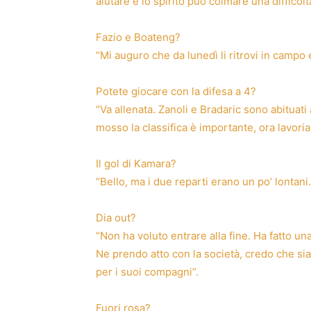
aiutare e lo spirito può colmare una difficoltà
Fazio e Boateng?
“Mi auguro che da lunedì li ritrovi in campo
Potete giocare con la difesa a 4?
“Va allenata. Zanoli e Bradaric sono abituati 
mosso la classifica è importante, ora lavori
Il gol di Kamara?
“Bello, ma i due reparti erano un po’ lontani
Dia out?
“Non ha voluto entrare alla fine. Ha fatto u
Ne prendo atto con la società, credo che sia
per i suoi compagni”.
Fuori rosa?