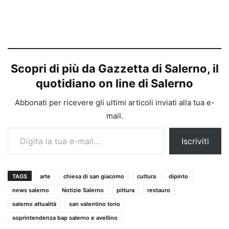
Scopri di più da Gazzetta di Salerno, il
quotidiano on line di Salerno
Abbonati per ricevere gli ultimi articoli inviati alla tua e-
mail.
Digita la tua e-mail...
Iscriviti
TAGS
arte
chiesa di san giacomo
cultura
dipinto
news salerno
Notizie Salerno
pittura
restauro
salerno attualità
san valentino torio
soprintendenza bap salerno e avellino