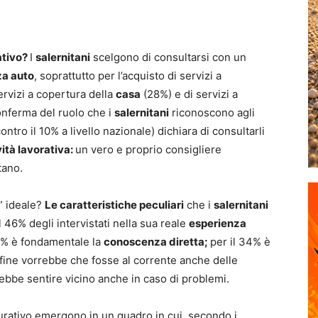
ativo?
I
salernitani
scelgono di consultarsi con un
za auto
, soprattutto per l’acquisto di servizi a
ervizi a copertura della
casa
(28%) e di servizi a
onferma del ruolo che i
salernitani
riconoscono agli
contro il 10% a livello nazionale) dichiara di consultarli
vità lavorativa:
un vero e proprio consigliere
tano.
” ideale?
Le caratteristiche peculiari
che i
salernitani
 46% degli intervistati nella sua reale
esperienza
7% è fondamentale la
conoscenza diretta;
per il 34% è
nfine vorrebbe che fosse al corrente anche delle
rrebbe sentire vicino anche in caso di problemi.
icurativo emergono in un quadro in cui, secondo i