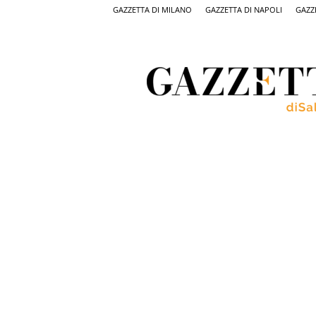
GAZZETTA DI MILANO
GAZZETTA DI NAPOLI
GAZZ
Gazzetta
di
Salerno,
il
quotidiano
on
line
di
Salerno