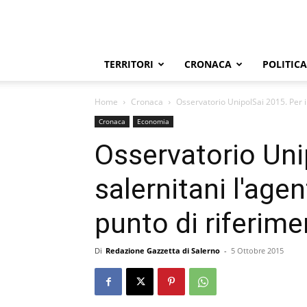
TERRITORI
CRONACA
POLITICA
Home
Cronaca
Osservatorio UnipolSai 2015. Per i 
Cronaca
Economia
Osservatorio Uni
salernitani l'age
punto di riferime
Di
Redazione Gazzetta di Salerno
-
5 Ottobre 2015