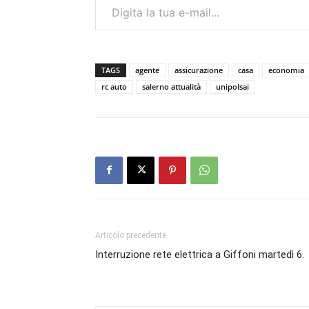
TAGS
agente
assicurazione
casa
economia
rc auto
salerno attualità
unipolsai
Articolo precedente
Interruzione rete elettrica a Giffoni martedì 6.