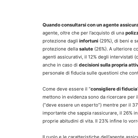
Quando consultarsi con un agente assicur
agente, oltre che per l’acquisto di una
poliz
protezione dagli
infortuni
(29%), di beni e s
protezione della
salute
(26%). A ulteriore c
agenti assicurativi, il 12% degli intervistati (
anche in caso di
decisioni sulla propria atti
personale di fiducia sulle questioni che con
Come deve essere il “
consigliere di fiducia
mettono in evidenza sono da ricercare per il
(“deve essere un esperto”) mentre per il 3
importante che sappia rassicurare, il 26% i
proprie abitudini di vita. Il 23% infine lo vo
Il ruolo e le caratteristiche dell’agente ass