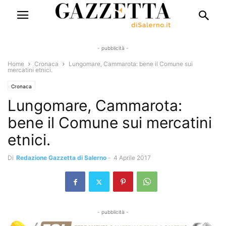
- pubblicità -
Home
Cronaca
Lungomare, Cammarota: bene il Comune sui
mercatini etnici.
Cronaca
Lungomare, Cammarota:
bene il Comune sui mercatini
etnici.
Di
Redazione Gazzetta di Salerno
-
4 Aprile 2017
- pubblicità -