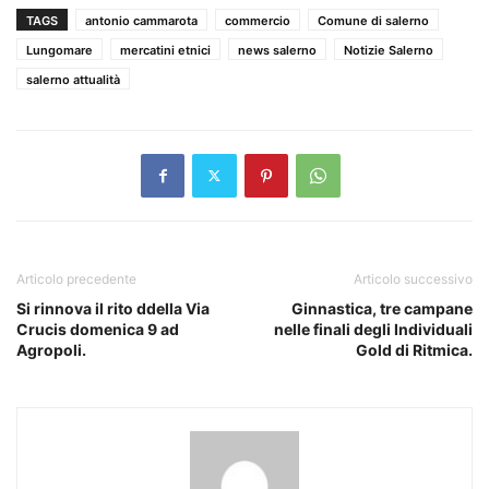
TAGS
antonio cammarota
commercio
Comune di salerno
Lungomare
mercatini etnici
news salerno
Notizie Salerno
salerno attualità
Articolo precedente
Articolo successivo
Si rinnova il rito ddella Via
Ginnastica, tre campane
Crucis domenica 9 ad
nelle finali degli Individuali
Agropoli.
Gold di Ritmica.