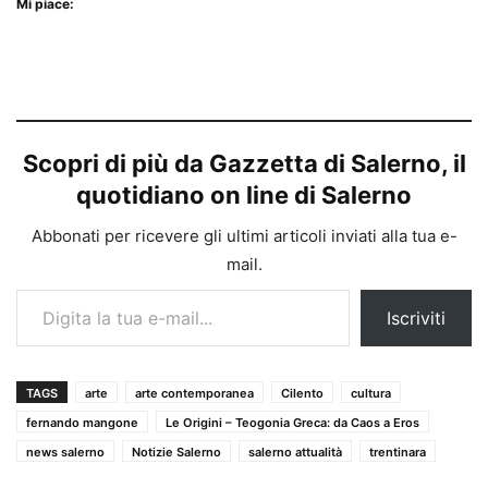
Mi piace:
Scopri di più da Gazzetta di Salerno, il
quotidiano on line di Salerno
Abbonati per ricevere gli ultimi articoli inviati alla tua e-
mail.
Digita la tua e-mail...
Iscriviti
TAGS
arte
arte contemporanea
Cilento
cultura
fernando mangone
Le Origini – Teogonia Greca: da Caos a Eros
news salerno
Notizie Salerno
salerno attualità
trentinara