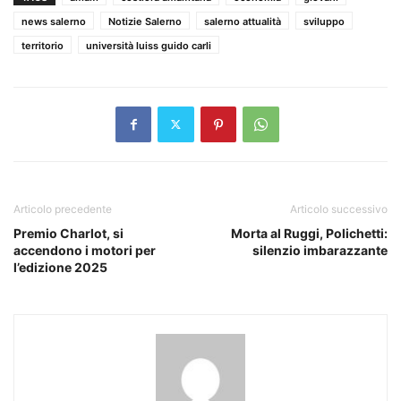
news salerno
Notizie Salerno
salerno attualità
sviluppo
territorio
università luiss guido carli
Articolo precedente
Articolo successivo
Premio Charlot, si
Morta al Ruggi, Polichetti:
accendono i motori per
silenzio imbarazzante
l’edizione 2025