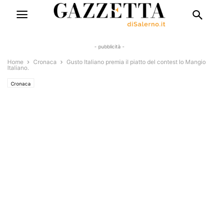
- pubblicità -
Home
Cronaca
Gusto Italiano premia il piatto del contest Io Mangio
Italiano.
Cronaca