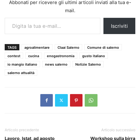
Abbonati per ricevere gli ultimi articoli inviati alla tua e-
mail.
Digita la tua e-mail...
Iscriviti
TAGS
agroalimentare
Claai Salerno
Comune di salerno
contest
cucina
enogastronomia
gusto italiano
io mangio italiano
news salerno
Notizie Salerno
salerno attualità
Articolo precedente
Articolo successivo
Lavoro, Istat, ad agosto
Workshop sulla birra