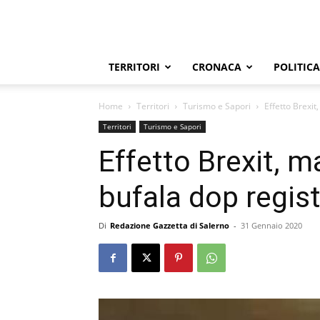
TERRITORI
CRONACA
POLITICA
Home
Territori
Turismo e Sapori
Effetto Brexit
Territori
Turismo e Sapori
Effetto Brexit, m
bufala dop regist
Di
Redazione Gazzetta di Salerno
-
31 Gennaio 2020