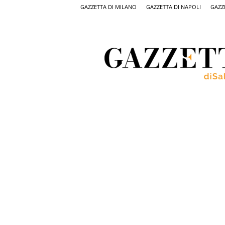
GAZZETTA DI MILANO
GAZZETTA DI NAPOLI
GAZZ
Gazzetta
di
Salerno,
il
quotidiano
on
line
di
Salerno