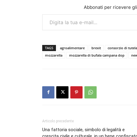
Abbonati per ricevere gli u
Digita la tua e-mail...
TAGS
agroalimentare
brexit
consorzio di tutel
mozzarella
mozzarella di bufala campana dop
new
Articolo precedente
Una fattoria sociale, simbolo di legalità e
crescita civile e culturale, in un bene confiscat