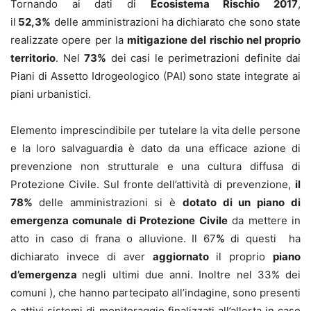
Tornando ai dati di
Ecosistema Rischio 2017
,
il
52,3
%
delle amministrazioni ha dichiarato che sono state
realizzate opere per la
mitigazione del rischio nel proprio
territorio
. Nel
73%
dei casi le perimetrazioni definite dai
Piani di Assetto Idrogeologico (PAI) sono state integrate ai
piani urbanistici.
Elemento imprescindibile per tutelare la vita delle persone
e la loro salvaguardia è dato da una efficace azione di
prevenzione non strutturale e una cultura diffusa di
Protezione Civile. Sul fronte dell’attività di prevenzione,
il
78%
delle amministrazioni si è
dotato di un piano di
emergenza comunale di Protezione Civile
da mettere in
atto in caso di frana o alluvione. Il 67
%
di questi ha
dichiarato invece di aver
aggiornato
il proprio
piano
d’emergenza
negli ultimi due anni. Inoltre nel 33% dei
comuni ), che hanno partecipato all’indagine, sono presenti
e attivi sistemi di monitoraggio finalizzati all’allerta in caso