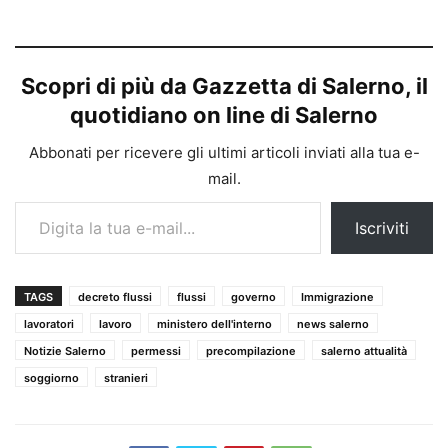
Scopri di più da Gazzetta di Salerno, il
quotidiano on line di Salerno
Abbonati per ricevere gli ultimi articoli inviati alla tua e-
mail.
Digita la tua e-mail...
Iscriviti
TAGS
decreto flussi
flussi
governo
Immigrazione
lavoratori
lavoro
ministero dell'interno
news salerno
Notizie Salerno
permessi
precompilazione
salerno attualità
soggiorno
stranieri