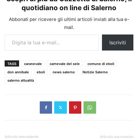
quotidiano on line di Salerno
Abbonati per ricevere gli ultimi articoli inviati alla tua e-
mail.
Digita la tua e-mail...
Iscriviti
TAGS
caranevale
carnevale del sele
comune di eboli
don annibale
eboli
news salerno
Notizie Salerno
salerno attualità
Articolo precedente
Articolo successivo