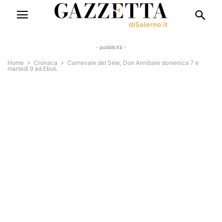
- pubblicità -
Home
Cronaca
Carnevale del Sele, Don Annibale domenica 7 e
martedì 9 ad Eboli.