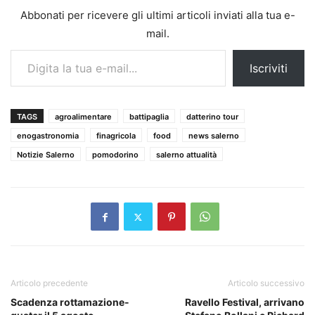
Abbonati per ricevere gli ultimi articoli inviati alla tua e-
mail.
Digita la tua e-mail...
Iscriviti
TAGS
agroalimentare
battipaglia
datterino tour
enogastronomia
finagricola
food
news salerno
Notizie Salerno
pomodorino
salerno attualità
Articolo precedente
Articolo successivo
Scadenza rottamazione-
Ravello Festival, arrivano