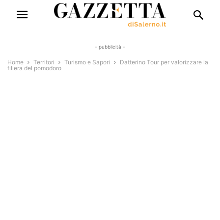
- pubblicità -
Home
Territori
Turismo e Sapori
Datterino Tour per valorizzare la
filiera del pomodoro