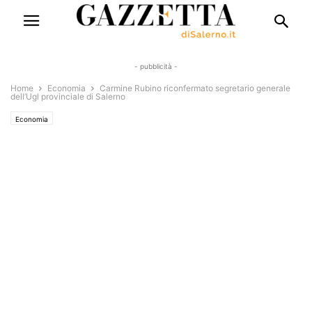
- pubblicità -
Home
Economia
Carmine Rubino riconfermato segretario generale
dell’Ugl provinciale di Salerno
Economia