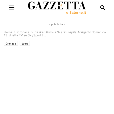
- pubblicità -
Home
Cronaca
Basket, Givova Scafati ospita Agrigento domenica
13, diretta TV su SkySport 2...
Cronaca
Sport