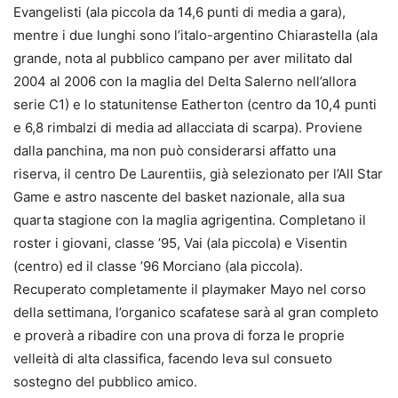
Evangelisti (ala piccola da 14,6 punti di media a gara),
mentre i due lunghi sono l’italo-argentino Chiarastella (ala
grande, nota al pubblico campano per aver militato dal
2004 al 2006 con la maglia del Delta Salerno nell’allora
serie C1) e lo statunitense Eatherton (centro da 10,4 punti
e 6,8 rimbalzi di media ad allacciata di scarpa). Proviene
dalla panchina, ma non può considerarsi affatto una
riserva, il centro De Laurentiis, già selezionato per l’All Star
Game e astro nascente del basket nazionale, alla sua
quarta stagione con la maglia agrigentina. Completano il
roster i giovani, classe ’95, Vai (ala piccola) e Visentin
(centro) ed il classe ’96 Morciano (ala piccola).
Recuperato completamente il playmaker Mayo nel corso
della settimana, l’organico scafatese sarà al gran completo
e proverà a ribadire con una prova di forza le proprie
velleità di alta classifica, facendo leva sul consueto
sostegno del pubblico amico.