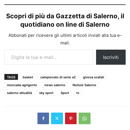
Scopri di più da Gazzetta di Salerno, il
quotidiano on line di Salerno
Abbonati per ricevere gli ultimi articoli inviati alla tua e-
mail.
Digita la tua e-mail...
Iscriviti
TAGS
basket
campionato di serie a2
givova scafati
moncada agrigento
news salerno
Notizie Salerno
salerno attualità
sky sport
Sport
tv