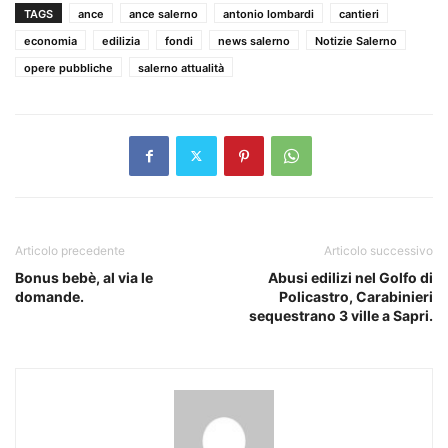
TAGS
ance
ance salerno
antonio lombardi
cantieri
economia
edilizia
fondi
news salerno
Notizie Salerno
opere pubbliche
salerno attualità
Articolo precedente
Articolo successivo
Bonus bebè, al via le
Abusi edilizi nel Golfo di
domande.
Policastro, Carabinieri
sequestrano 3 ville a Sapri.