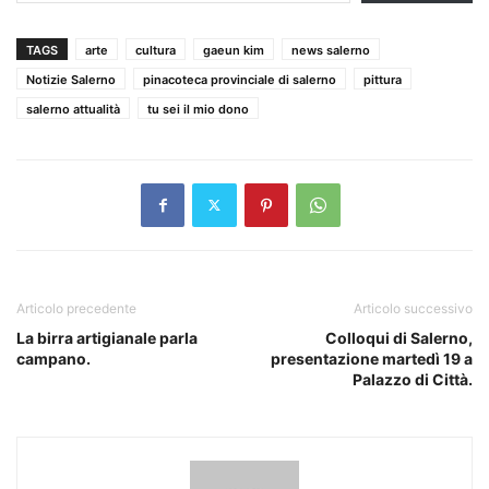
TAGS
arte
cultura
gaeun kim
news salerno
Notizie Salerno
pinacoteca provinciale di salerno
pittura
salerno attualità
tu sei il mio dono
Articolo precedente
Articolo successivo
La birra artigianale parla
Colloqui di Salerno,
campano.
presentazione martedì 19 a
Palazzo di Città.