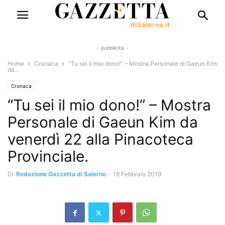
- pubblicità -
Home
Cronaca
“Tu sei il mio dono!” – Mostra Personale di Gaeun Kim
da...
Cronaca
“Tu sei il mio dono!” – Mostra
Personale di Gaeun Kim da
venerdì 22 alla Pinacoteca
Provinciale.
Di
Redazione Gazzetta di Salerno
-
18 Febbraio 2019