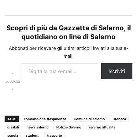
Scopri di più da Gazzetta di Salerno, il
quotidiano on line di Salerno
Abbonati per ricevere gli ultimi articoli inviati alla tua e-
mail.
Digita la tua e-mail...
Iscriviti
-
pubblicità
-
TAGS
commissione trasparenza
Comune di salerno
Cronaca
disabili
news salerno
Notizie Salerno
salerno attualità
scuola
studenti
trasporto