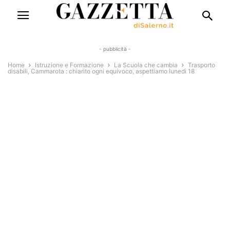
- pubblicità -
Home
Istruzione e Formazione
La Scuola che cambia
Trasporto
disabili, Cammarota : chiarito ogni equivoco, aspettiamo lunedì 18